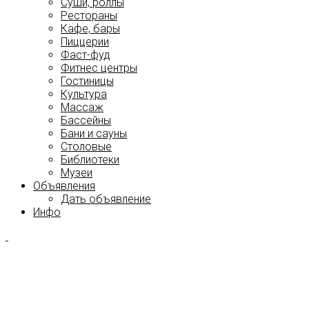
Суши, роллы
Рестораны
Кафе, бары
Пиццерии
Фаст-фуд
Фитнес центры
Гостиницы
Культура
Массаж
Бассейны
Бани и сауны
Столовые
Библиотеки
Музеи
Объявления
Дать объявление
Инфо