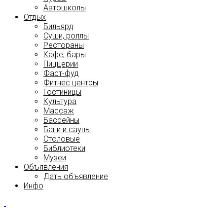
Автошколы
Отдых
Бильярд
Суши, роллы
Рестораны
Кафе, бары
Пиццерии
Фаст-фуд
Фитнес центры
Гостиницы
Культура
Массаж
Бассейны
Бани и сауны
Столовые
Библиотеки
Музеи
Объявления
Дать объявление
Инфо