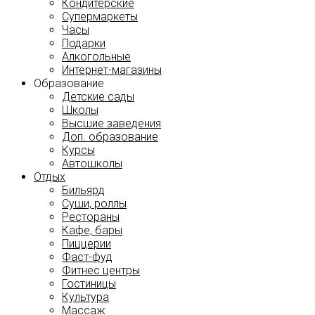
Кондитерские
Супермаркеты
Часы
Подарки
Алкогольные
Интернет-магазины
Образование
Детские сады
Школы
Высшие заведения
Доп. образование
Курсы
Автошколы
Отдых
Бильярд
Суши, роллы
Рестораны
Кафе, бары
Пиццерии
Фаст-фуд
Фитнес центры
Гостиницы
Культура
Массаж