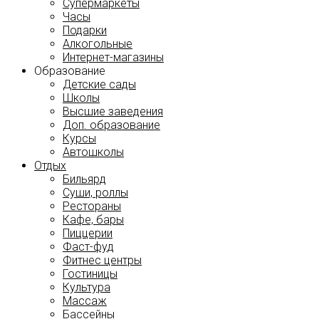
Супермаркеты
Часы
Подарки
Алкогольные
Интернет-магазины
Образование
Детские сады
Школы
Высшие заведения
Доп. образование
Курсы
Автошколы
Отдых
Бильярд
Суши, роллы
Рестораны
Кафе, бары
Пиццерии
Фаст-фуд
Фитнес центры
Гостиницы
Культура
Массаж
Бассейны