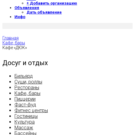
+ Добавить организацию
Объявления
Дать объявление
Инфо
Главная
Кафе, бары
Кафе «ДЮК»
Досуг и отдых
Бильярд
Суши, роллы
Рестораны
Кафе, бары
Пиццерии
Фаст-фуд
Фитнес центры
Гостиницы
Культура
Массаж
Бассейны