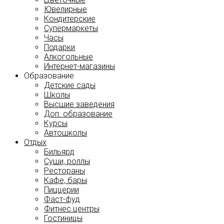
Ювелирные
Кондитерские
Супермаркеты
Часы
Подарки
Алкогольные
Интернет-магазины
Образование
Детские сады
Школы
Высшие заведения
Доп. образование
Курсы
Автошколы
Отдых
Бильярд
Суши, роллы
Рестораны
Кафе, бары
Пиццерии
Фаст-фуд
Фитнес центры
Гостиницы